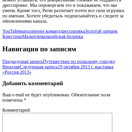
дрессировке. Мы опровергаем это и показываем, что мы
умеем. Кроме того, Ричи различает почти все свои игрушки
по именам. Хотите убедиться- подписывайтесь и следите за
обновлениями канала.
YouTube
выполнение команд
дрессировка
Золотой орешек
Кристиан
Мальтезе
мальтийская болонка
Навигация по записям
Предыдущая запись
Путешествие по польскому городку
Вроцлав
Следующая запись
19 октября 2013 г. выставка
«Россия 2013»
Добавить комментарий
Ваш e-mail не будет опубликован.
Обязательные поля
помечены
*
Комментарий