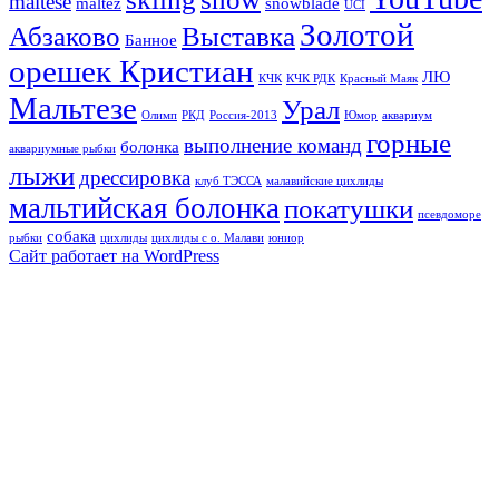
maltese
maltez
snowblade
UCI
Золотой
Абзаково
Выставка
Банное
орешек Кристиан
ЛЮ
КЧК
КЧК РДК
Красный Маяк
Мальтезе
Урал
Олимп
РКД
Россия-2013
Юмор
аквариум
горные
выполнение команд
болонка
аквариумные рыбки
лыжи
дрессировка
клуб ТЭССА
малавийские цихлиды
мальтийская болонка
покатушки
псевдоморе
собака
рыбки
цихлиды
цихлиды с о. Малави
юниор
Сайт работает на WordPress