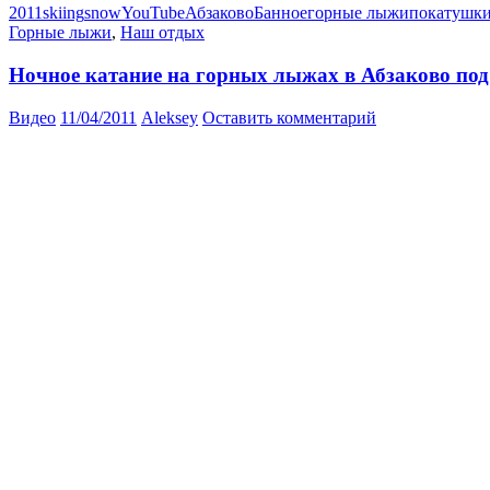
2011
skiing
snow
YouTube
Абзаково
Банное
горные лыжи
покатушк
Горные лыжи
,
Наш отдых
Ночное катание на горных лыжах в Абзаково под F
Видео
11/04/2011
Aleksey
Оставить комментарий