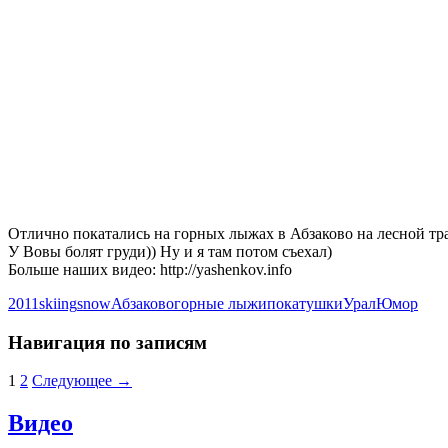
Отлично покатались на горных лыжах в Абзаково на лесной тра
У Вовы болят груди)) Ну и я там потом съехал)
Больше наших видео: http://yashenkov.info
2011
skiing
snow
Абзаково
горные лыжи
покатушки
Урал
Юмор
Навигация по записям
1
2
Следующее →
Видео