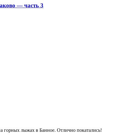
заково — часть 3
 на горных лыжах в Банное. Отлично покатались!