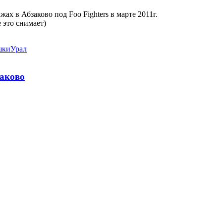
х в Абзаково под Foo Fighters в марте 2011г.
е это снимает)
шки
Урал
заково