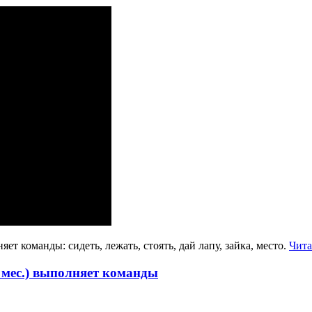
ет команды: сидеть, лежать, стоять, дай лапу, зайка, место.
Чита
 мес.) выполняет команды