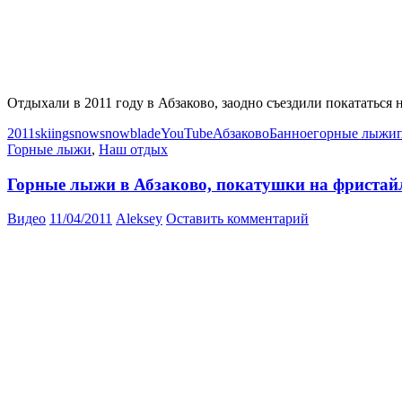
Отдыхали в 2011 году в Абзаково, заодно съездили покататься
2011
skiing
snow
snowblade
YouTube
Абзаково
Банное
горные лыжи
Горные лыжи
,
Наш отдых
Горные лыжи в Абзаково, покатушки на фристайло
Видео
11/04/2011
Aleksey
Оставить комментарий