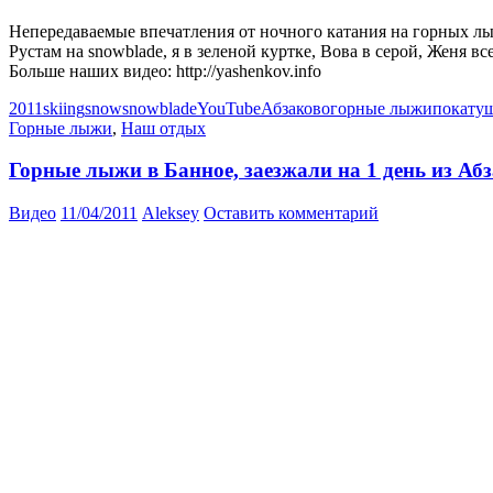
Непередаваемые впечатления от ночного катания на горных лыжа
Рустам на snowblade, я в зеленой куртке, Вова в серой, Женя вс
Больше наших видео: http://yashenkov.info
2011
skiing
snow
snowblade
YouTube
Абзаково
горные лыжи
покату
Горные лыжи
,
Наш отдых
Горные лыжи в Банное, заезжали на 1 день из Аб
Видео
11/04/2011
Aleksey
Оставить комментарий