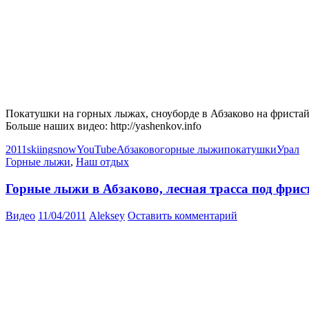
Покатушки на горных лыжах, сноуборде в Абзаково на фристайлов
Больше наших видео: http://yashenkov.info
2011
skiing
snow
YouTube
Абзаково
горные лыжи
покатушки
Урал
Горные лыжи
,
Наш отдых
Горные лыжи в Абзаково, лесная трасса под фрис
Видео
11/04/2011
Aleksey
Оставить комментарий