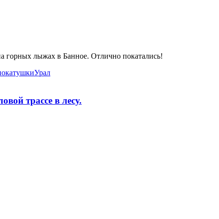
 на горных лыжах в Банное. Отлично покатались!
покатушки
Урал
вой трассе в лесу.