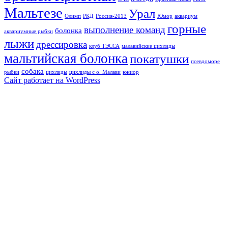
Мальтезе
Урал
Олимп
РКД
Россия-2013
Юмор
аквариум
горные
выполнение команд
болонка
аквариумные рыбки
лыжи
дрессировка
клуб ТЭССА
малавийские цихлиды
мальтийская болонка
покатушки
псевдоморе
собака
рыбки
цихлиды
цихлиды с о. Малави
юниор
Сайт работает на WordPress