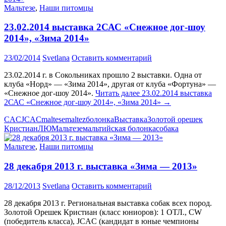
Мальтезе
,
Наши питомцы
23.02.2014 выставка 2САС «Снежное дог-шоу
2014», «Зима 2014»
23/02/2014
Svetlana
Оставить комментарий
23.02.2014 г. в Сокольниках прошло 2 выставки. Одна от
клуба «Норд» — «Зима 2014», другая от клуба «Фортуна» —
«Снежное дог-шоу 2014».
Читать далее
23.02.2014 выставка
2САС «Снежное дог-шоу 2014», «Зима 2014»
→
CAC
JCAC
maltese
maltez
болонка
Выставка
Золотой орешек
Кристиан
ЛЮ
Мальтезе
мальтийская болонка
собака
Мальтезе
,
Наши питомцы
28 декабря 2013 г. выставка «Зима — 2013»
28/12/2013
Svetlana
Оставить комментарий
28 декабря 2013 г. Региональная выставка собак всех пород.
Золотой Орешек Кристиан (класс юниоров): 1 ОТЛ., CW
(победитель класса), JCAC (кандидат в юные чемпионы