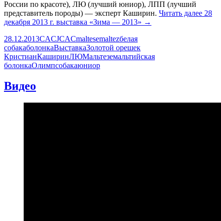
России по красоте), ЛЮ (лучший юниор), ЛПП (лучший
представитель породы) — эксперт Каширин.
Читать далее
28
декабря 2013 г. выставка «Зима — 2013»
→
28.12.2013
CAC
JCAC
maltese
maltez
белая
собака
болонка
Выставка
Золотой орешек
Кристиан
Каширин
ЛЮ
Мальтезе
мальтийская
болонка
Олимп
собака
юниор
Видео