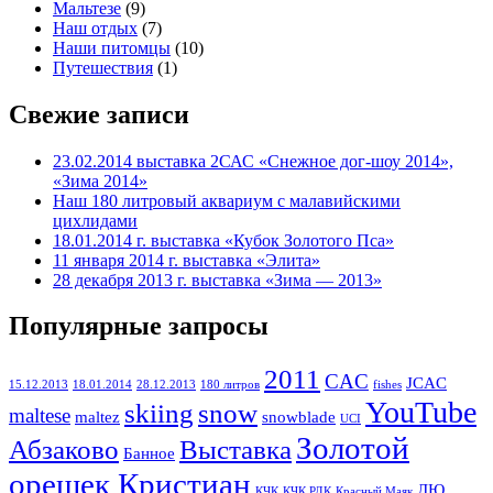
Мальтезе
(9)
Наш отдых
(7)
Наши питомцы
(10)
Путешествия
(1)
Свежие записи
23.02.2014 выставка 2САС «Снежное дог-шоу 2014»,
«Зима 2014»
Наш 180 литровый аквариум с малавийскими
цихлидами
18.01.2014 г. выставка «Кубок Золотого Пса»
11 января 2014 г. выставка «Элита»
28 декабря 2013 г. выставка «Зима — 2013»
Популярные запросы
2011
CAC
JCAC
15.12.2013
18.01.2014
28.12.2013
180 литров
fishes
YouTube
skiing
snow
maltese
maltez
snowblade
UCI
Золотой
Абзаково
Выставка
Банное
орешек Кристиан
ЛЮ
КЧК
КЧК РДК
Красный Маяк