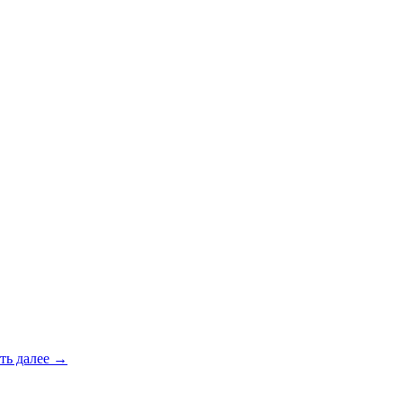
ть далее
→