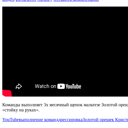
Команды выполняет 3х месячный щенок мальтезе Золотой ореше
«стойку на руках».
YouTube
выполнение команд
дрессировка
Золотой орешек Крист