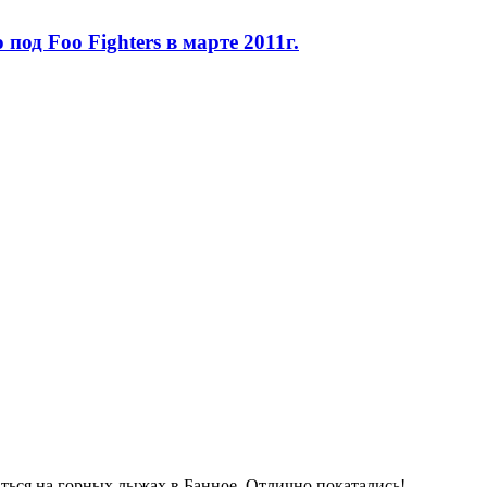
од Foo Fighters в марте 2011г.
аться на горных лыжах в Банное. Отлично покатались!