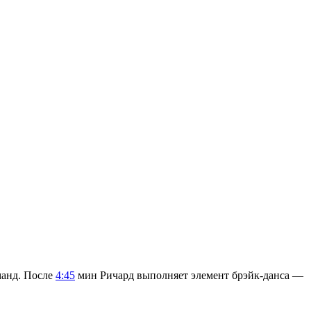
манд. После
4:45
мин Ричард выполняет элемент брэйк-данса —