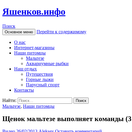
Яшенков.инфо
Поиск
Перейти к содержимому
Основное меню
О нас
Интернет-магазины
Наши питомцы
Мальтезе
Аквариумные рыбки
Наш отдых
Путешествия
Горные лыжи
Парусный спорт
Контакты
Найти:
Мальтезе
,
Наши питомцы
Щенок мальтезе выполняет команды (3
Видео
26/02/2013
Aleksey
Оставить комментарий