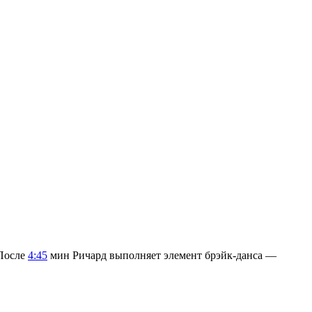
 После
4:45
мин Ричард выполняет элемент брэйк-данса —