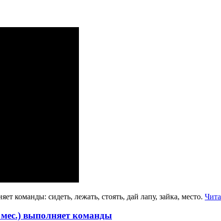
ет команды: сидеть, лежать, стоять, дай лапу, зайка, место.
Чита
 мес.) выполняет команды