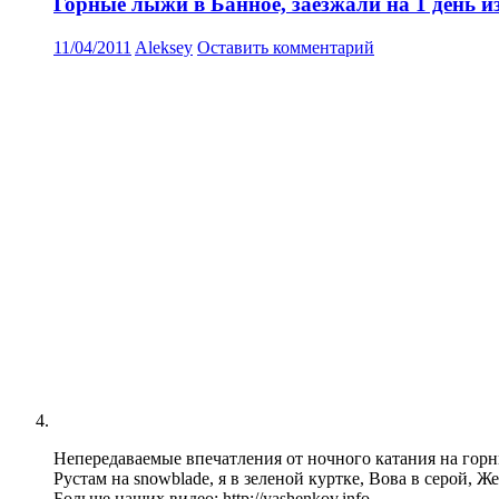
Горные лыжи в Банное, заезжали на 1 день и
11/04/2011
Aleksey
Оставить комментарий
Непередаваемые впечатления от ночного катания на горны
Рустам на snowblade, я в зеленой куртке, Вова в серой, Же
Больше наших видео: http://yashenkov.info