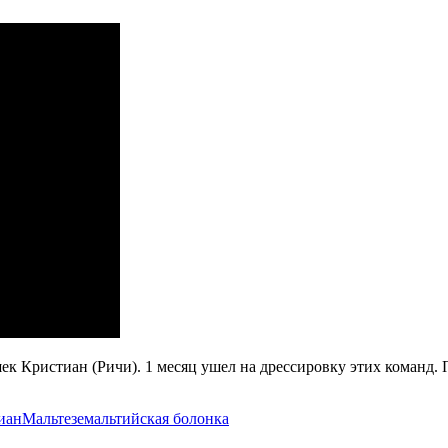
к Кристиан (Ричи). 1 месяц ушел на дрессировку этих команд.
иан
Мальтезе
мальтийская болонка