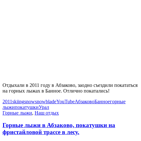
Отдыхали в 2011 году в Абзаково, заодно съездили покататься
на горных лыжах в Банное. Отлично покатались!
2011
skiing
snow
snowblade
YouTube
Абзаково
Банное
горные
лыжи
покатушки
Урал
Горные лыжи
,
Наш отдых
Горные лыжи в Абзаково, покатушки на
фристайловой трассе в лесу.