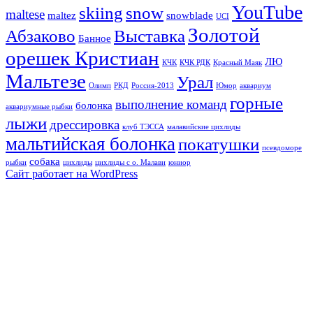
YouTube
skiing
snow
maltese
maltez
snowblade
UCI
Золотой
Абзаково
Выставка
Банное
орешек Кристиан
ЛЮ
КЧК
КЧК РДК
Красный Маяк
Мальтезе
Урал
Олимп
РКД
Россия-2013
Юмор
аквариум
горные
выполнение команд
болонка
аквариумные рыбки
лыжи
дрессировка
клуб ТЭССА
малавийские цихлиды
мальтийская болонка
покатушки
псевдоморе
собака
рыбки
цихлиды
цихлиды с о. Малави
юниор
Сайт работает на WordPress