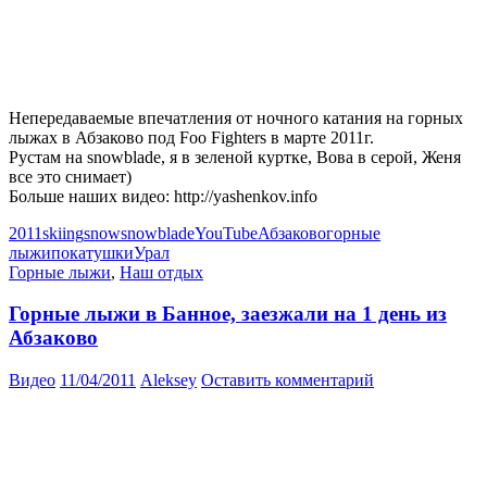
Непередаваемые впечатления от ночного катания на горных
лыжах в Абзаково под Foo Fighters в марте 2011г.
Рустам на snowblade, я в зеленой куртке, Вова в серой, Женя
все это снимает)
Больше наших видео: http://yashenkov.info
2011
skiing
snow
snowblade
YouTube
Абзаково
горные
лыжи
покатушки
Урал
Горные лыжи
,
Наш отдых
Горные лыжи в Банное, заезжали на 1 день из
Абзаково
Видео
11/04/2011
Aleksey
Оставить комментарий