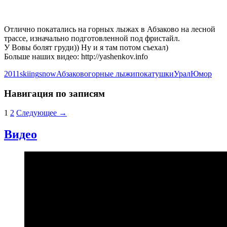
Отлично покатались на горных лыжах в Абзаково на лесной
трассе, изначально подготовленной под фристайл.
У Вовы болят груди)) Ну и я там потом съехал)
Больше наших видео: http://yashenkov.info
2011
skiing
snow
Абзаково
горные лыжи
покатушки
Урал
Юмор
Навигация по записям
1
2
Следующее →
Видео